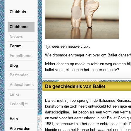
Clubhuis
Clubhome
Nieuws
Forum
Tja weer een nieuwe club .
Wie droomde ervroeger niet over om Ballet danser/
Fotoalbums
lekker dansen op mooie muziek en weg dromen bij
Blog
ballet voorstellingen in het theater en op tv?
Bestanden
Videoalbums
De geschiedenis van Ballet
Links
Ballet, met zijn oorsprong in de Italiaanse Renaiss
Ledenlijst
kunstvorm die zich heeft ontwikkeld tot een rijke 
dansdiscipline. Het begon als een vorm van verma
en werd voor het eerst erkend in het Ballet Comiqu
Help
1581, beschouwd als het eerste echte balletstuk.
Vip worden
bloeide op aan het Franse hof, waar het een integr