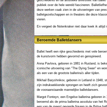
geschiedenis en de artistieke diversiteit van ballet 
publiek over de hele wereld fascineren. Balletlief
deze werken vaak zien in de uitvoeringen van pres
balletgezelschappen en in theaters die deze klass
vieren.
En vergeet de Notenkraker niet daar keek ik altijd 
Beroemde Balletdansers
Ballet heeft een rijke geschiedenis met vele bero
de kunstvorm hebben gevormd en genspireerd.
Anna Pavlova, geboren in 1881 in Rusland, is bek
iconische uitvoering van "The Dying Swan" en wo
als een van de grootste ballerina's aller tijden.
Mikhail Baryshnikov, geboren in Letland in 1948, 
zijn indrukwekkende sprongen en heeft zich gevest
de vooraanstaande mannelijke balletdansers.
Margot Fonteyn, een Engelse ballerina geboren in 
beroemd als de prima ballerina assoluta van het Ro
een van de meest gevierde figuren in de Britse bal