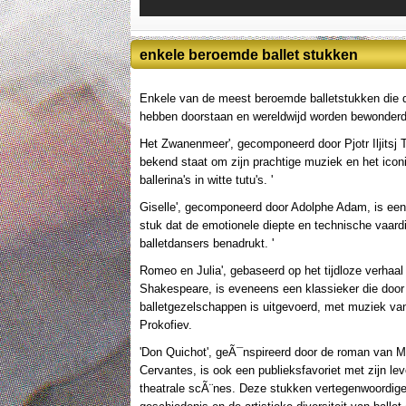
enkele beroemde ballet stukken
Enkele van de meest beroemde balletstukken die d
hebben doorstaan en wereldwijd worden bewonderd
Het Zwanenmeer', gecomponeerd door Pjotr Iljitsj T
bekend staat om zijn prachtige muziek en het icon
ballerina's in witte tutu's. '
Giselle', gecomponeerd door Adolphe Adam, is een 
stuk dat de emotionele diepte en technische vaard
balletdansers benadrukt. '
Romeo en Julia', gebaseerd op het tijdloze verhaal
Shakespeare, is eveneens een klassieker die door
balletgezelschappen is uitgevoerd, met muziek va
Prokofiev.
'Don Quichot', geÃ¯nspireerd door de roman van M
Cervantes, is ook een publieksfavoriet met zijn le
theatrale scÃ¨nes. Deze stukken vertegenwoordigen